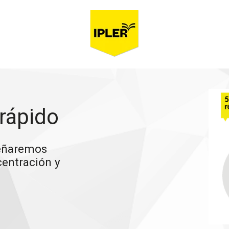
 rápido
señaremos
centración y