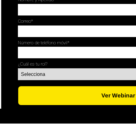
Correo
*
Número de teléfono móvil
*
¿Cuál es tu rol?