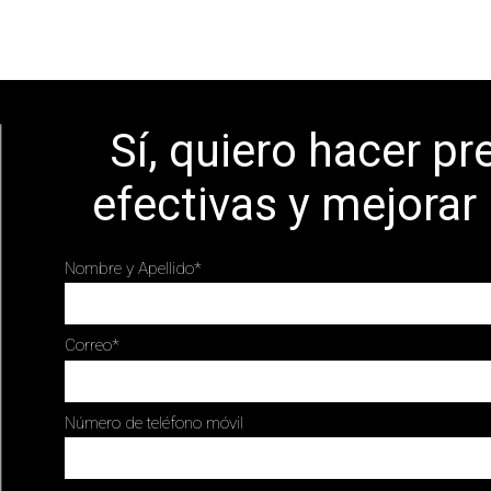
Sí, quiero hacer p
efectivas y mejorar
Nombre y Apellido
*
Correo
*
Número de teléfono móvil